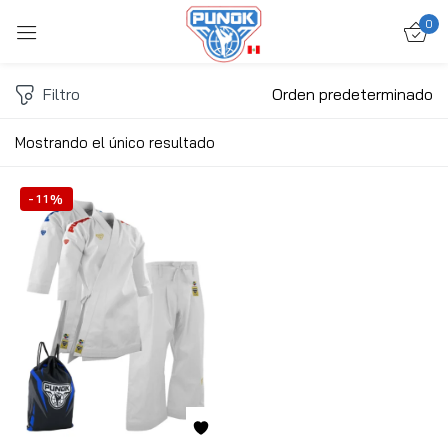
0
Ingresar
Filtro
Orden predeterminado
Mostrando el único resultado
-11%
Acuérdate de mí
Contraseña perdida?
ACCEDER
CREAR UNA CUENTA