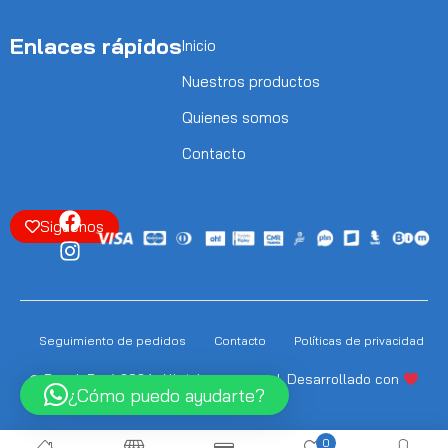
Enlaces rápidos
Inicio
Nuestros productos
Quienes somos
Contacto
Siguenos
Seguimiento de pedidos
Contacto
Políticas de privacidad
© Punok Perú 2024. All rights reserved. Desarrollado con
¿Cómo puedo ayudarte?
Soneptiai.com
0