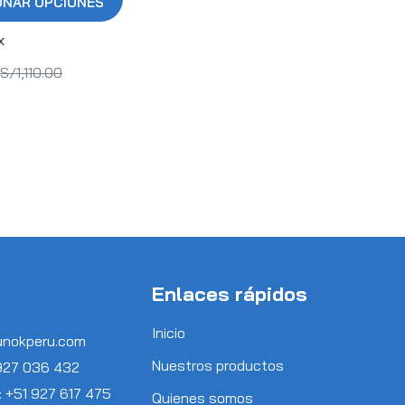
ONAR OPCIONES
x
S/
1,110.00
Enlaces rápidos
Inicio
unokperu.com
Nuestros productos
 927 036 432
: +51 927 617 475
Quienes somos