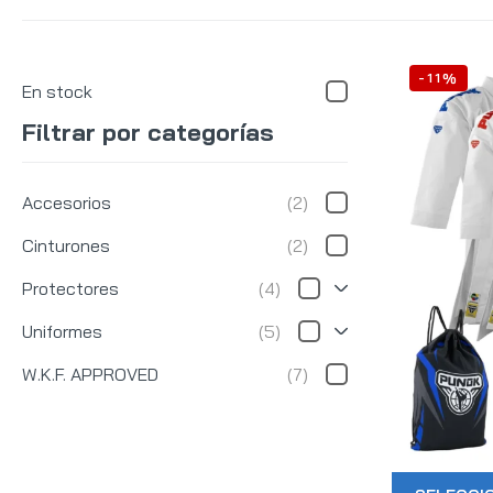
-11%
En stock
Filtrar por categorías
Accesorios
(2)
Cinturones
(2)
Protectores
(4)
Uniformes
(5)
W.K.F. APPROVED
(7)