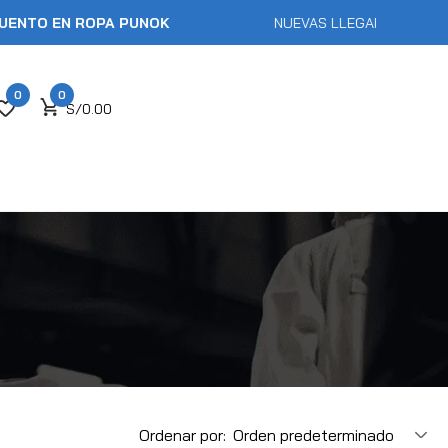
 EN ROPA PUNOK
NUEVAS LLEGADAS -
HASTA 50
0
0
S/
0.00
Ordenar por:
Orden predeterminado