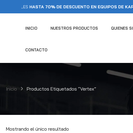
MANALES
HASTA 70% DE DESCUENTO EN EQUIPOS DE KARATE
INICIO
NUESTROS PRODUCTOS
QUIENES 
CONTACTO
Inicio
Productos Etiquetados “vertex”
Mostrando el único resultado