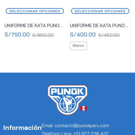
SELECCIONAR OPCIONES
SELECCIONAR OPCIONES
UNIFORME DE KATA PUNOK GOLD CANVAS II WKF SET (2 CHAQUETAS Y 1 PANTALÓN)
UNIFORME DE KATA PUNOK GOLD I CANVAS WKF
S/
750.00
S/
400.00
S/
850.00
S/
450.00
Blanco
Email: contacto@punokperu.com
Información
Teléfono Lima: +51 927 036 432