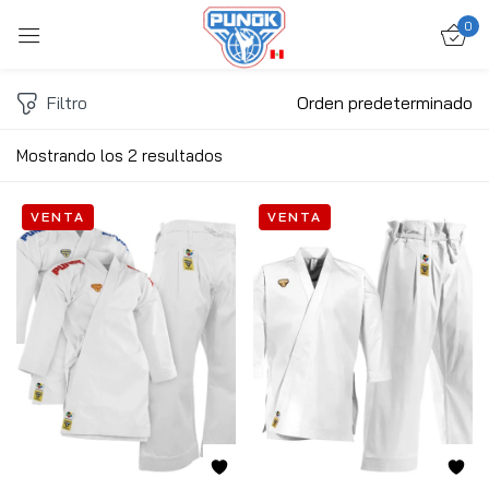
0
Ingresar
Filtro
Orden predeterminado
Mostrando los 2 resultados
VENTA
VENTA
Acuérdate de mí
Contraseña perdida?
ACCEDER
CREAR UNA CUENTA