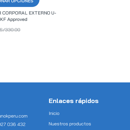
ONAR OPCIONES
 CORPORAL EXTERNO U-
KF Approved
S/
330.00
Enlaces rápidos
Inicio
unokperu.com
Nuestros productos
 927 036 432