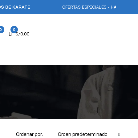
KARATE
OFERTAS ESPECIALES -
HASTA 40% DE D
0
0
S/
0.00
Ordenar por:
Orden predeterminado