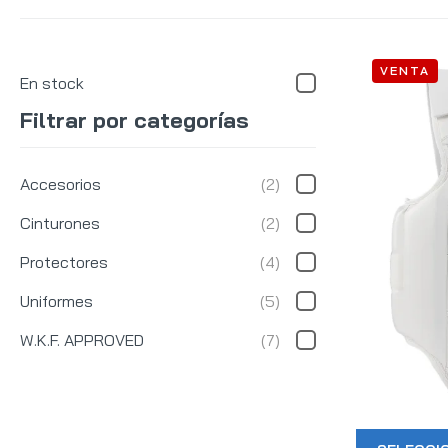
VENTA
En stock
Filtrar por categorías
Accesorios
(2)
Cinturones
(2)
Protectores
(4)
Uniformes
(5)
W.K.F. APPROVED
(7)