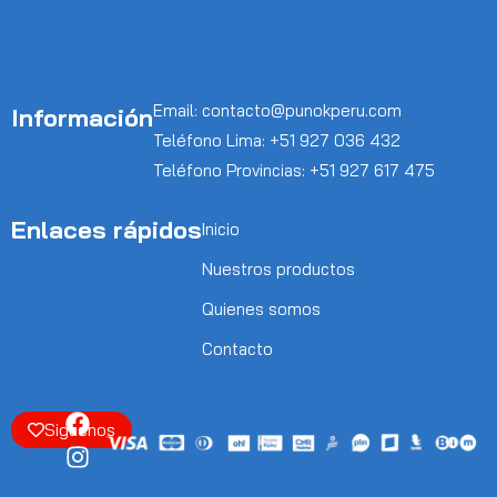
Ingresar
Email: contacto@punokperu.com
Información
Teléfono Lima: +51 927 036 432
Teléfono Provincias: +51 927 617 475
Enlaces rápidos
Inicio
Nuestros productos
Acuérdate de mí
Contraseña perdida?
Quienes somos
ACCEDER
Contacto
CREAR UNA CUENTA
Siguenos