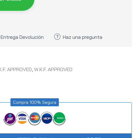
Entrega Devolución
Haz una pregunta
K.F. APPROVED
,
W.K.F. APPROVED
Compra 100% Segura