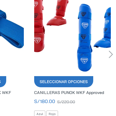
S
SELECCIONAR OPCIONES
K WKF
CANILLERAS PUNOK WKF Approved
S/
180.00
S/
220.00
Azul
Rojo