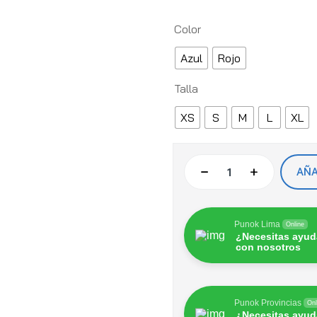
Color
Azul
Rojo
Talla
XS
S
M
L
XL
AÑA
Punok Lima
Online
¿Necesitas ayud
con nosotros
Punok Provincias
Onl
¿Necesitas ayud