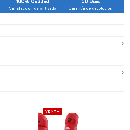
100% Calidad
30 Días
Satisfacción garantizada
Garantía de devolución
VENTA